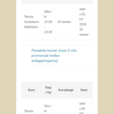
start
Mån /
v.35,
Tennis
kl
Lä
HT
8000
Vuxenkurs
12.00
16 veckor
2026
kr
Fu
Nybörjare
-
16
13.00
veckor
Parallella kurser
(max 5 min
promenad mellan
anläggningarna)
Dag
Kurs
Kurslängd
Start
Pris
/ Tid
start
Ons /
v.35,
Tennis
kl
Lä
HT
8000