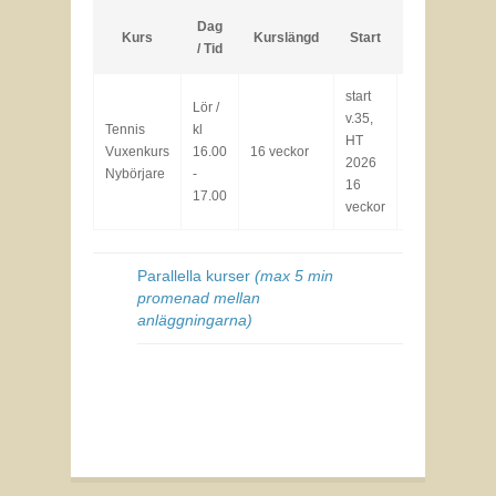
Dag
Kurs
Kurslängd
Start
Pris
/ Tid
start
Lör /
L
v.35,
Tennis
kl
m
HT
8000
Vuxenkurs
16.00
16 veckor
2026
kr
B
Nybörjare
-
16
pl
17.00
veckor
Parallella kurser
(max 5 min
promenad mellan
anläggningarna)