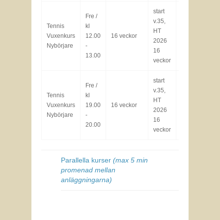
start
Fre /
v.35,
Tennis
kl
Lä
HT
8000
Vuxenkurs
12.00
16 veckor
2026
kr
Fu
Nybörjare
-
16
13.00
veckor
start
Fre /
v.35,
Lä
Tennis
kl
HT
8000
Vuxenkurs
19.00
16 veckor
B
2026
kr
Nybörjare
-
pl
16
20.00
veckor
Parallella kurser
(max 5 min
promenad mellan
anläggningarna)