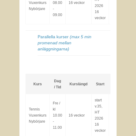
Vuxenkurs
08.00
16 veckor
2026
kr
Fu
Nybörjare
-
16
09.00
veckor
Parallella kurser
(max 5 min
promenad mellan
anläggningarna)
Dag
Kurs
Kurslängd
Start
Pris
/ Tid
start
Fre /
v.35,
Lä
Tennis
kl
HT
8000
Vuxenkurs
10.00
16 veckor
B
2026
kr
Nybörjare
-
pl
16
11.00
veckor