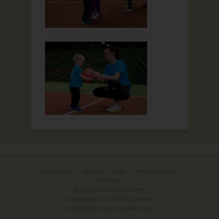
Tenniskurser
Schema
Läger
Integritetspolicy
Kontakt
Stockholm Tennis Academy
Karlavägen 12, 114 31 Stockholm
info@stockholmsportacademy.se