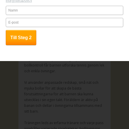
Integritetspolicy
FÖRÄLDER- & BARN KLASS
En lekfull start på tennisbanan –
tillsammans med en förälder
Play & Learn Tennis är ett första steg in i
tennisvärlden för de allra yngsta. Här tränar barn
tillsammans med en förälder i en trygg och rolig
miljö. Med fokus på rörelseglädje, motorik och
bollkontroll får barnen utforska tennis genom lek
och enkla övningar.
Vi använder anpassade redskap, små nät och
mjuka bollar för att skapa de bästa
förutsättningarna för att barnen ska kunna
utvecklas i sin egen takt. Föräldern är aktiv på
banan och deltar i övningarna tillsammans med
sitt barn.
Träningen leds av erfarna tränare och varje pass
innehåller varierade rörelselekar, bollövningar