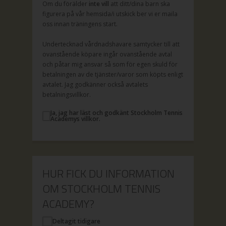
Om du förälder
inte vill
att ditt/dina barn ska
figurera på vår hemsida/i utskick ber vi er maila
oss innan träningens start.
Undertecknad vårdnadshavare samtycker till att
ovanstående köpare ingår ovanstående avtal
och påtar mig ansvar så som för egen skuld för
betalningen av de tjänster/varor som köpts enligt
avtalet. Jag godkänner också avtalets
betalningsvillkor.
Ja, jag har läst och godkänt Stockholm Tennis
Academys villkor.
HUR FICK DU INFORMATION
OM STOCKHOLM TENNIS
ACADEMY?
Deltagit tidigare