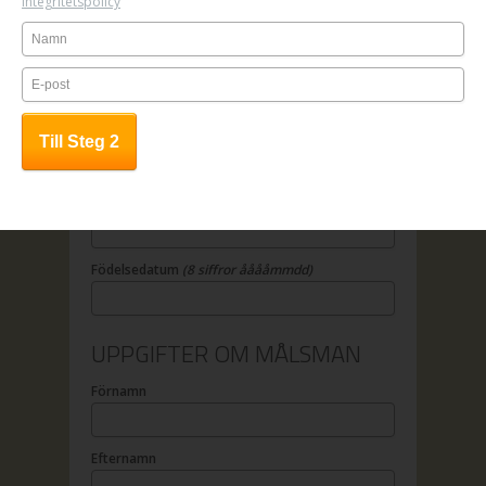
Integritetspolicy
OBS! Anmälan är bindande.
UPPGIFTER OM DELTAGAREN
Förnamn
Efternamn
Födelsedatum
(8 siffror ååååmmdd)
UPPGIFTER OM MÅLSMAN
Förnamn
Efternamn