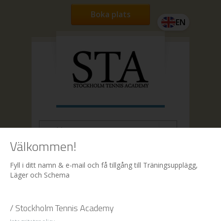
Boka plats
EN
Välkommen!
Hem
| Boka
Fyll i ditt namn & e-mail och få tillgång till Träningsupplägg,
Läger och Schema
Boka
/ Stockholm Tennis Academy