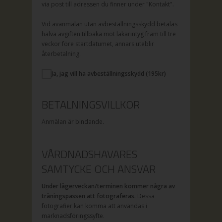
via post till adressen du finner under "Kontakt".
Vid avanmälan utan avbeställningsskydd betalas
halva avgiften tillbaka mot läkarintyg fram till tre
veckor före startdatumet, annars uteblir
återbetalning.
Ja, jag vill ha avbeställningsskydd (
195
kr)
BETALNINGSVILLKOR
Anmälan är bindande.
VÅRDNADSHAVARES
SAMTYCKE OCH ANSVAR
Under lägerveckan/terminen kommer några av
träningspassen att fotograferas.
Dessa
fotografier kan komma att användas i
marknadsföringssyfte.