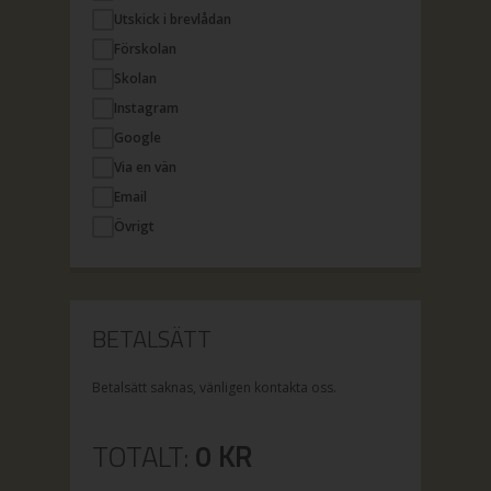
Utskick i brevlådan
Förskolan
Skolan
Instagram
Google
Via en vän
Email
Övrigt
BETALSÄTT
Betalsätt saknas, vänligen kontakta oss.
TOTALT:
0
KR