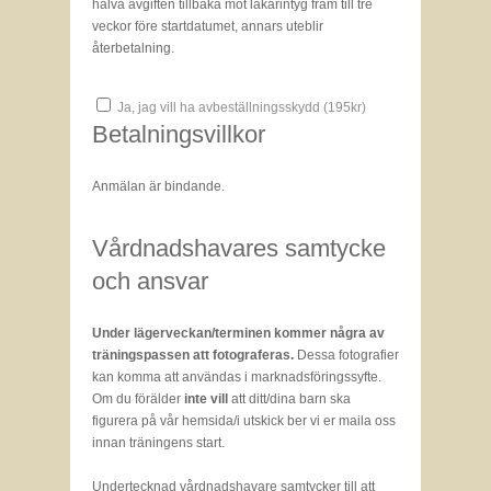
halva avgiften tillbaka mot läkarintyg fram till tre
veckor före startdatumet, annars uteblir
återbetalning.
Ja, jag vill ha avbeställningsskydd (
195
kr)
Betalningsvillkor
Anmälan är bindande.
Vårdnadshavares samtycke
och ansvar
Under lägerveckan/terminen kommer några av
träningspassen att fotograferas.
Dessa fotografier
kan komma att användas i marknadsföringssyfte.
Om du förälder
inte vill
att ditt/dina barn ska
figurera på vår hemsida/i utskick ber vi er maila oss
innan träningens start.
Undertecknad vårdnadshavare samtycker till att