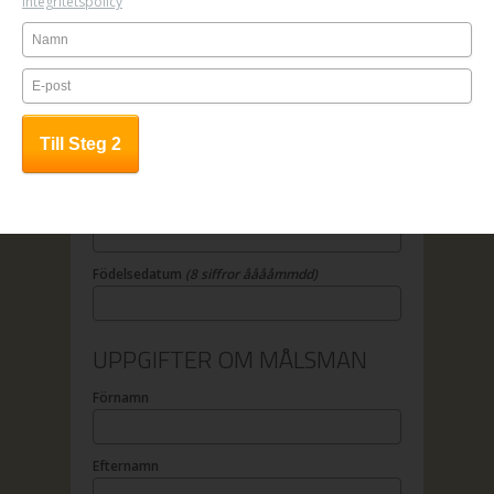
Integritetspolicy
OBS! Anmälan är bindande.
UPPGIFTER OM DELTAGAREN
Förnamn
Efternamn
Födelsedatum
(8 siffror ååååmmdd)
UPPGIFTER OM MÅLSMAN
Förnamn
Efternamn