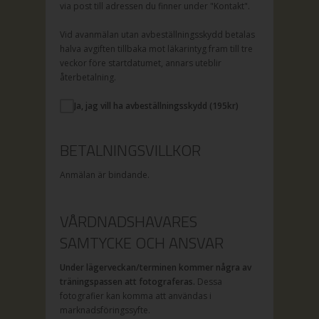
via post till adressen du finner under "Kontakt".
Vid avanmälan utan avbeställningsskydd betalas
halva avgiften tillbaka mot läkarintyg fram till tre
veckor före startdatumet, annars uteblir
återbetalning.
Ja, jag vill ha avbeställningsskydd (
195
kr)
BETALNINGSVILLKOR
Anmälan är bindande.
VÅRDNADSHAVARES
SAMTYCKE OCH ANSVAR
Under lägerveckan/terminen kommer några av
träningspassen att fotograferas.
Dessa
fotografier kan komma att användas i
marknadsföringssyfte.