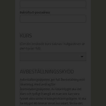
Bekräfta E-postadress
KURS
(Om din önskade kurs saknas i rullgardinen är
den tyvärr full)
AVBESTÄLLNINGSSKYDD
Avbeställningsskyddet ger full återbetalning mot
läkarintyg, med avdrag för
återbetalningsskyddet. Av läkarintyget ska det
klart och tydligt framgå att man inte kan vara
fysiskt aktiv under träningen/träningslägret. Vi ska
ha intyget 48 timmar innan kursstart. Skicka det