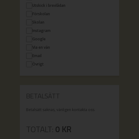
Utskick i brevlådan
Förskolan
Skolan
Instagram
Google
Via en vän
Email
Övrigt
BETALSÄTT
Betalsätt saknas, vänligen kontakta oss.
TOTALT:
0
KR