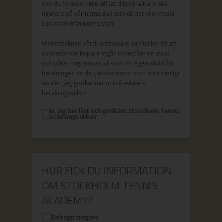
Om du förälder
inte vill
att ditt/dina barn ska
figurera på vår hemsida/i utskick ber vi er maila
oss innan träningens start.
Undertecknad vårdnadshavare samtycker till att
ovanstående köpare ingår ovanstående avtal
och påtar mig ansvar så som för egen skuld för
betalningen av de tjänster/varor som köpts enligt
avtalet. Jag godkänner också avtalets
betalningsvillkor.
Ja, jag har läst och godkänt Stockholm Tennis
Academys villkor.
HUR FICK DU INFORMATION
OM STOCKHOLM TENNIS
ACADEMY?
Deltagit tidigare