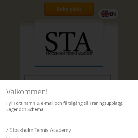
Boka plats
EN
Välkommen!
Hem
| Boka
Fyll i ditt namn & e-mail och få tillgång till Träningsupplägg,
Läger och Schema
Boka
/ Stockholm Tennis Academy