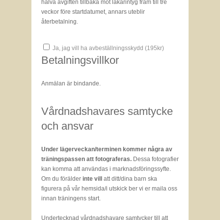
halva avgiften tillbaka mot läkarintyg fram till tre
veckor före startdatumet, annars uteblir
återbetalning.
Ja, jag vill ha avbeställningsskydd (
195
kr)
Betalningsvillkor
Anmälan är bindande.
Vårdnadshavares samtycke
och ansvar
Under lägerveckan/terminen kommer några av
träningspassen att fotograferas.
Dessa fotografier
kan komma att användas i marknadsföringssyfte.
Om du förälder
inte vill
att ditt/dina barn ska
figurera på vår hemsida/i utskick ber vi er maila oss
innan träningens start.
Undertecknad vårdnadshavare samtycker till att