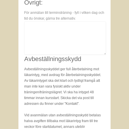
Övrigt:
För anmälan till terminsträning - fyll i vilken dag och
tid du önskar, gärna tre alternativ.
Avbeställningsskydd
Avbeställningsskyddet ger full återbetalning mot
läkarintyg, med avdrag för återbetalningsskyddet.
Av läkarintyget ska det klart och tydligt framgå att
man inte kan vara fysiskt aktiv under
träningen/träningslägret. Vi ska ha intyget 48
timmar innan kursstart. Skicka det via post till
adressen du finner under "Kontakt".
Vid avanmälan utan avbeställningsskydd betalas
halva avgiften tillbaka mot läkarintyg fram till tre
veckor före startdatumet, annars uteblir