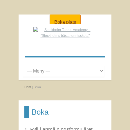
Boka plats
Hem
| Boka
Boka
1. Fyll i anmälningsformuläret