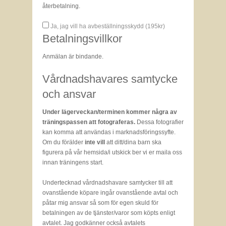
återbetalning.
Ja, jag vill ha avbeställningsskydd (
195
kr)
Betalningsvillkor
Anmälan är bindande.
Vårdnadshavares samtycke
och ansvar
Under lägerveckan/terminen kommer några av
träningspassen att fotograferas.
Dessa fotografier
kan komma att användas i marknadsföringssyfte.
Om du förälder
inte vill
att ditt/dina barn ska
figurera på vår hemsida/i utskick ber vi er maila oss
innan träningens start.
Undertecknad vårdnadshavare samtycker till att
ovanstående köpare ingår ovanstående avtal och
påtar mig ansvar så som för egen skuld för
betalningen av de tjänster/varor som köpts enligt
avtalet. Jag godkänner också avtalets