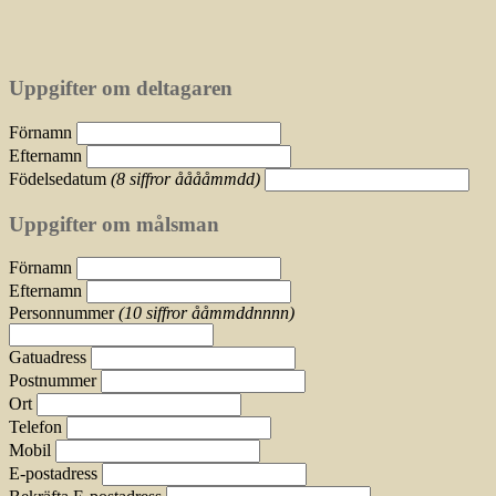
Uppgifter om deltagaren
Förnamn
Efternamn
Födelsedatum
(8 siffror ååååmmdd)
Uppgifter om målsman
Förnamn
Efternamn
Personnummer
(10 siffror ååmmddnnnn)
Gatuadress
Postnummer
Ort
Telefon
Mobil
E-postadress