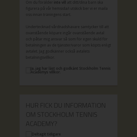
Om du förälder
inte vill
att ditt/dina barn ska
figurera på vår hemsida/i utskick ber vi er maila
oss innan träningens start.
Undertecknad vårdnadshavare samtycker till att
ovanstående köpare ingår ovanstående avtal
och påtar mig ansvar så som för egen skuld för
betalningen av de tjänster/varor som köpts enligt
avtalet. Jag godkänner också avtalets
betalningsvillkor.
Ja, jag har läst och godkänt Stockholm Tennis
Academys villkor.
HUR FICK DU INFORMATION
OM STOCKHOLM TENNIS
ACADEMY?
Deltagit tidigare