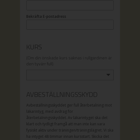
Bekräfta E-postadress
KURS
(Om din önskade kurs saknas i rullgardinen är
den tyvärr full)
AVBESTÄLLNINGSSKYDD
Avbeställningsskyddet ger full återbetalning mot
läkarintyg, med avdrag för
återbetalningsskyddet. Av läkarintyget ska det
klart och tydligt framgå att man inte kan vara
fysiskt aktiv under träningen/träningslägret. Vi ska
ha intyget 48 timmar innan kursstart. Skicka det