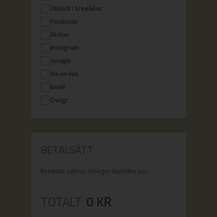
Utskick i brevlådan
Förskolan
Skolan
Instagram
Google
Via en vän
Email
Övrigt
BETALSÄTT
Betalsätt saknas, vänligen kontakta oss.
TOTALT:
0
KR