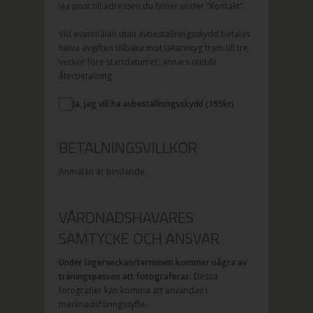
via post till adressen du finner under "Kontakt".
Vid avanmälan utan avbeställningsskydd betalas
halva avgiften tillbaka mot läkarintyg fram till tre
veckor före startdatumet, annars uteblir
återbetalning.
Ja, jag vill ha avbeställningsskydd (
195
kr)
BETALNINGSVILLKOR
Anmälan är bindande.
VÅRDNADSHAVARES
SAMTYCKE OCH ANSVAR
Under lägerveckan/terminen kommer några av
träningspassen att fotograferas.
Dessa
fotografier kan komma att användas i
marknadsföringssyfte.