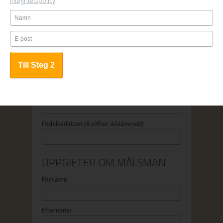
Integritetspolicy
OBS! Anmälan är bindande.
UPPGIFTER OM DELTAGAREN
Förnamn
Efternamn
Födelsedatum
(8 siffror ååååmmdd)
UPPGIFTER OM MÅLSMAN
Förnamn
Efternamn