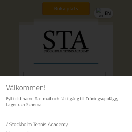
Boka plats
EN
Välkommen!
Hem
| Boka
Fyll i ditt namn & e-mail och få tillgång till Träningsupplägg,
Läger och Schema
Boka
/ Stockholm Tennis Academy