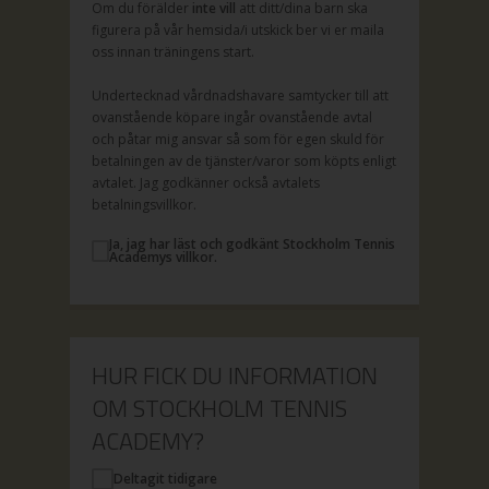
Om du förälder
inte vill
att ditt/dina barn ska
figurera på vår hemsida/i utskick ber vi er maila
oss innan träningens start.
Undertecknad vårdnadshavare samtycker till att
ovanstående köpare ingår ovanstående avtal
och påtar mig ansvar så som för egen skuld för
betalningen av de tjänster/varor som köpts enligt
avtalet. Jag godkänner också avtalets
betalningsvillkor.
Ja, jag har läst och godkänt Stockholm Tennis
Academys villkor.
HUR FICK DU INFORMATION
OM STOCKHOLM TENNIS
ACADEMY?
Deltagit tidigare