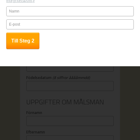
Integritetspolicy
OBS! Anmälan är bindande.
UPPGIFTER OM DELTAGAREN
Förnamn
Efternamn
Födelsedatum
(8 siffror ååååmmdd)
UPPGIFTER OM MÅLSMAN
Förnamn
Efternamn