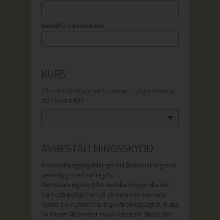
Bekräfta E-postadress
KURS
(Om din önskade kurs saknas i rullgardinen är
den tyvärr full)
AVBESTÄLLNINGSSKYDD
Avbeställningsskyddet ger full återbetalning mot
läkarintyg, med avdrag för
återbetalningsskyddet. Av läkarintyget ska det
klart och tydligt framgå att man inte kan vara
fysiskt aktiv under träningen/träningslägret. Vi ska
ha intyget 48 timmar innan kursstart. Skicka det