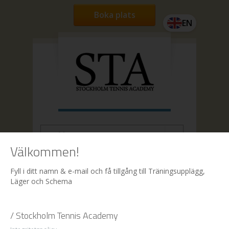
Boka plats
EN
Välkommen!
Hem
| Boka
Fyll i ditt namn & e-mail och få tillgång till Träningsupplägg,
Läger och Schema
Boka
/ Stockholm Tennis Academy