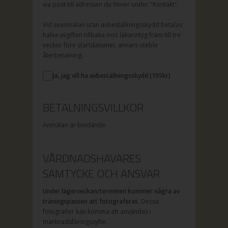
via post till adressen du finner under "Kontakt".
Vid avanmälan utan avbeställningsskydd betalas
halva avgiften tillbaka mot läkarintyg fram till tre
veckor före startdatumet, annars uteblir
återbetalning.
Ja, jag vill ha avbeställningsskydd (
195
kr)
BETALNINGSVILLKOR
Anmälan är bindande.
VÅRDNADSHAVARES
SAMTYCKE OCH ANSVAR
Under lägerveckan/terminen kommer några av
träningspassen att fotograferas.
Dessa
fotografier kan komma att användas i
marknadsföringssyfte.