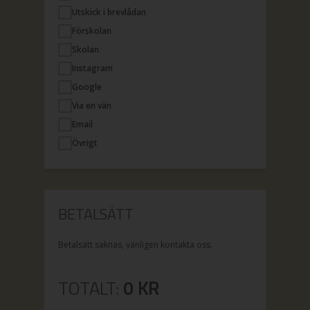
Utskick i brevlådan
Förskolan
Skolan
Instagram
Google
Via en vän
Email
Övrigt
BETALSÄTT
Betalsätt saknas, vänligen kontakta oss.
TOTALT:
0
KR