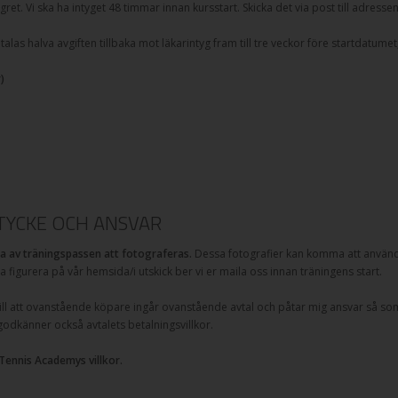
gret. Vi ska ha intyget 48 timmar innan kursstart. Skicka det via post till adresse
as halva avgiften tillbaka mot läkarintyg fram till tre veckor före startdatumet,
)
YCKE OCH ANSVAR
 av träningspassen att fotograferas.
Dessa fotografier kan komma att använd
ka figurera på vår hemsida/i utskick ber vi er maila oss innan träningens start.
l att ovanstående köpare ingår ovanstående avtal och påtar mig ansvar så som
 godkänner också avtalets betalningsvillkor.
Tennis Academys villkor.