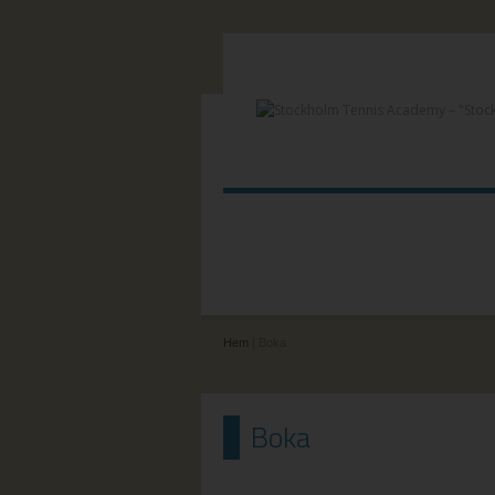
Hem
| Boka
Boka