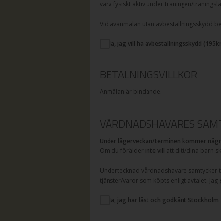
vara fysiskt aktiv under träningen/träningslä
Vid avanmälan utan avbeställningsskydd betal
Ja, jag vill ha avbeställningsskydd (
195
kr
BETALNINGSVILLKOR
Anmälan är bindande.
VÅRDNADSHAVARES SAMT
Under lägerveckan/terminen kommer några
Om du förälder
inte vill
att ditt/dina barn s
Undertecknad vårdnadshavare samtycker til
tjänster/varor som köpts enligt avtalet. Jag
Ja, jag har läst och godkänt Stockholm 