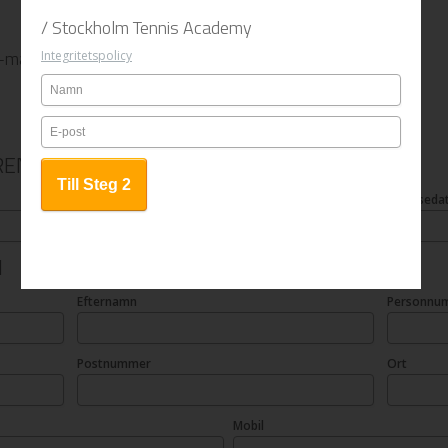
/ Stockholm Tennis Academy
 e-mailadress
Integritetspolicy
REN
Efternamn
Födelsed
N
Efternamn
Personnu
Postnummer
Ort
Mobil