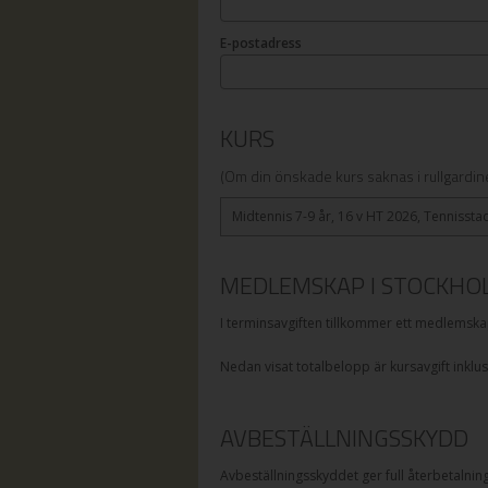
E-postadress
KURS
(Om din önskade kurs saknas i rullgardine
Midtennis 7-9 år, 16 v HT 2026, Tennisstad
MEDLEMSKAP I STOCKHO
I terminsavgiften tillkommer ett medlemsk
Nedan visat totalbelopp är kursavgift inklu
AVBESTÄLLNINGSSKYDD
Avbeställningsskyddet ger full återbetalnin