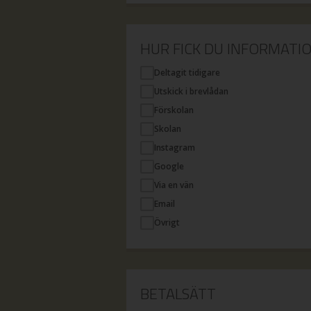
HUR FICK DU INFORMATI
Deltagit tidigare
Utskick i brevlådan
Förskolan
Skolan
Instagram
Google
Via en vän
Email
Övrigt
BETALSÄTT