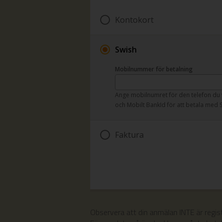
Kontokort
Swish
Mobilnummer för betalning
Ange mobilnumret för den telefon du 
och Mobilt BankId för att betala med 
Faktura
Observera att din anmälan INTE är regis