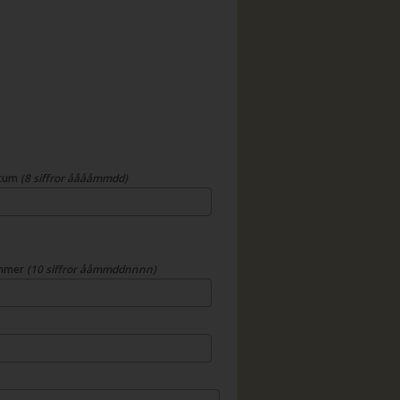
atum
(8 siffror ååååmmdd)
mmer
(10 siffror ååmmddnnnn)