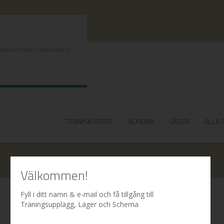
TENNISKURSER
SCHEMA
LÄGER
ALLA 
Välkommen!
Fyll i ditt namn & e-mail och få tillgång till
Träningsupplägg, Läger och Schema