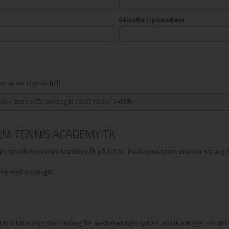
Bekräfta E-postadress
n är den tyvärr full)
ion, Start. v.35, Söndag kl 10.00-10.50 - 7400kr
LM TENNIS ACADEMY TK
ap i Stockholm Tennis Academy TK på
375
kr. Medlemsavgiften sträcker sig august
sive medlemsavgift.
g mot läkarintyg, med avdrag för återbetalningsskyddet. Av läkarintyget ska det k