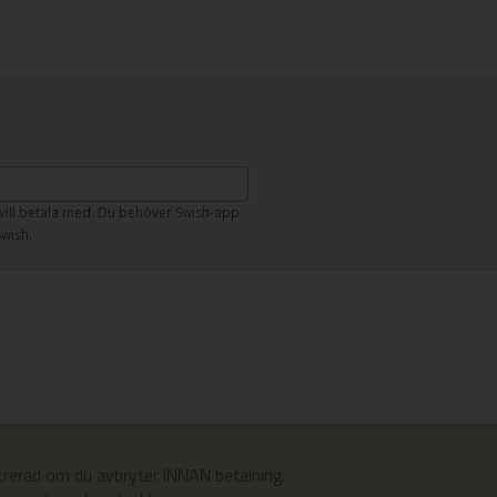
vill betala med. Du behöver Swish-app
Swish.
trerad om du avbryter INNAN betalning.