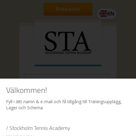
Boka plats
EN
Välkommen!
Hem
| Boka
Fyll i ditt namn & e-mail och få tillgång till Träningsupplägg,
Läger och Schema
Boka
/ Stockholm Tennis Academy