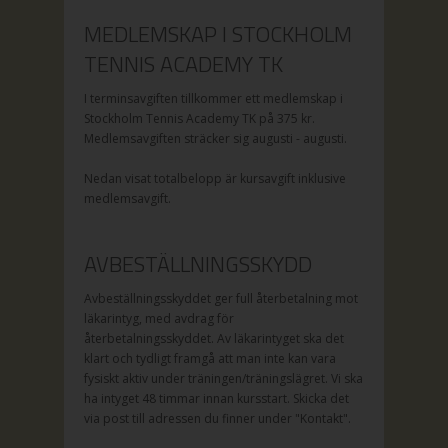
MEDLEMSKAP I STOCKHOLM
TENNIS ACADEMY TK
I terminsavgiften tillkommer ett medlemskap i
Stockholm Tennis Academy TK på
375
kr.
Medlemsavgiften sträcker sig augusti - augusti.
Nedan visat totalbelopp är kursavgift inklusive
medlemsavgift.
AVBESTÄLLNINGSSKYDD
Avbeställningsskyddet ger full återbetalning mot
läkarintyg, med avdrag för
återbetalningsskyddet. Av läkarintyget ska det
klart och tydligt framgå att man inte kan vara
fysiskt aktiv under träningen/träningslägret. Vi ska
ha intyget 48 timmar innan kursstart. Skicka det
via post till adressen du finner under "Kontakt".