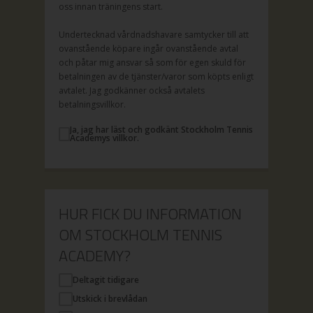
oss innan träningens start.
Undertecknad vårdnadshavare samtycker till att
ovanstående köpare ingår ovanstående avtal
och påtar mig ansvar så som för egen skuld för
betalningen av de tjänster/varor som köpts enligt
avtalet. Jag godkänner också avtalets
betalningsvillkor.
Ja, jag har läst och godkänt Stockholm Tennis
Academys villkor.
HUR FICK DU INFORMATION
OM STOCKHOLM TENNIS
ACADEMY?
Deltagit tidigare
Utskick i brevlådan