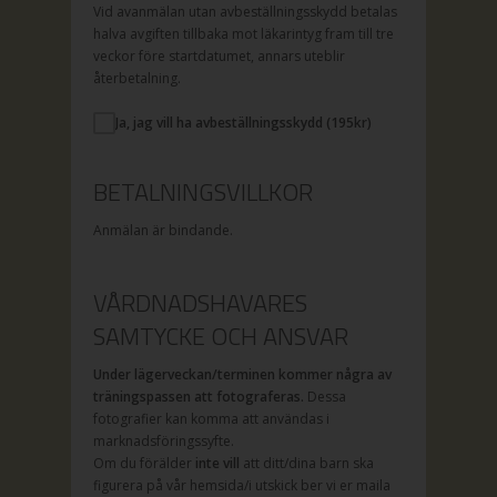
Vid avanmälan utan avbeställningsskydd betalas
halva avgiften tillbaka mot läkarintyg fram till tre
veckor före startdatumet, annars uteblir
återbetalning.
Ja, jag vill ha avbeställningsskydd (
195
kr)
BETALNINGSVILLKOR
Anmälan är bindande.
VÅRDNADSHAVARES
SAMTYCKE OCH ANSVAR
Under lägerveckan/terminen kommer några av
träningspassen att fotograferas.
Dessa
fotografier kan komma att användas i
marknadsföringssyfte.
Om du förälder
inte vill
att ditt/dina barn ska
figurera på vår hemsida/i utskick ber vi er maila