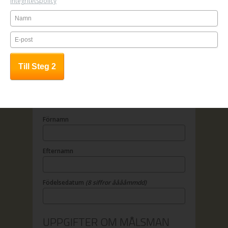
Integritetspolicy
1. Fyll i anmälningsformuläret
2. Betala online
3. All kursinfo sänds till angiven e-
mailadress
OBS! Anmälan är bindande.
UPPGIFTER OM DELTAGAREN
Förnamn
Efternamn
Födelsedatum
(8 siffror ååååmmdd)
UPPGIFTER OM MÅLSMAN