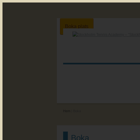
Boka plats
Hem
| Boka
Boka