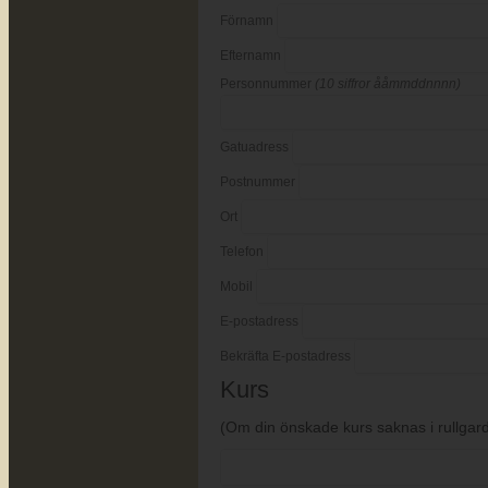
Förnamn
Efternamn
Personnummer
(10 siffror ååmmddnnnn)
Gatuadress
Postnummer
Ort
Telefon
Mobil
E-postadress
Bekräfta E-postadress
Kurs
(Om din önskade kurs saknas i rullgardi