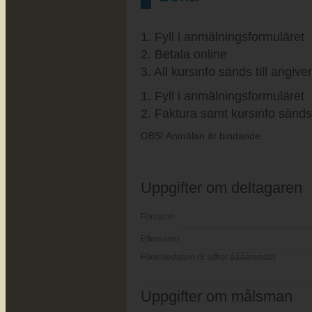
1. Fyll i anmälningsformuläret
2. Betala online
3. All kursinfo sänds till angiv
1. Fyll i anmälningsformuläret
2. Faktura samt kursinfo sänds 
OBS! Anmälan är bindande.
Uppgifter om deltagaren
Förnamn
Efternamn
Födelsedatum
(8 siffror ååååmmdd)
Uppgifter om målsman