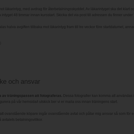
ot läkarintyg, med avdrag för återbetalningsskyddet. Av läkarintyget ska det klart oc
 intyget 48 timmar innan kursstart. Skicka det via post till adressen du finner under 
 halva avgiften tillbaka mot läkarintyg fram till tre veckor före startdatumet, annar
)
ke och ansvar
av träningspassen att fotograferas.
Dessa fotografier kan komma att användas i
figurera på vår hemsida/i utskick ber vi er maila oss innan träningens start.
tt ovanstående köpare ingår ovanstående avtal och påtar mig ansvar så som för ege
avtalets betalningsvillkor.