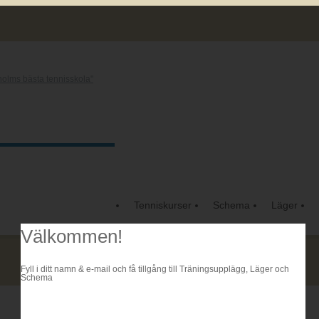
Tenniskurser
Schema
Läger
Välkommen!
Fyll i ditt namn & e-mail och få tillgång till Träningsupplägg, Läger och
Schema