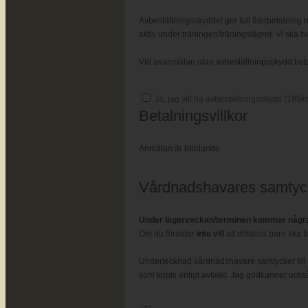
Avbeställningsskyddet ger full återbetalning m
aktiv under träningen/träningslägret. Vi ska ha
Vid avanmälan utan avbeställningsskydd betalas
Ja, jag vill ha avbeställningsskydd (
195
kr
Betalningsvillkor
Anmälan är bindande.
Vårdnadshavares samtyc
Under lägerveckan/terminen kommer några 
Om du förälder
inte vill
att ditt/dina barn ska 
Undertecknad vårdnadshavare samtycker till a
som köpts enligt avtalet. Jag godkänner också 