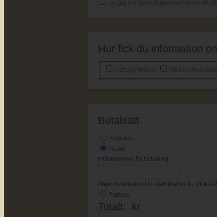
Ja, jag har läst och godkänt Stockholm Te
Hur fick du information
Deltagit tidigare
Utskick i brevlåd
Betalsätt
Kontokort
Swish
Mobilnummer för betalning
Ange mobilnumret för den telefon du vill bet
Faktura
Totalt:
kr