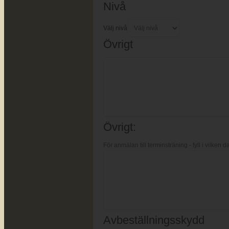
Nivå
Välj nivå
Övrigt
Övrigt:
För anmälan till terminsträning - fyll i vilken d
Avbeställningsskydd