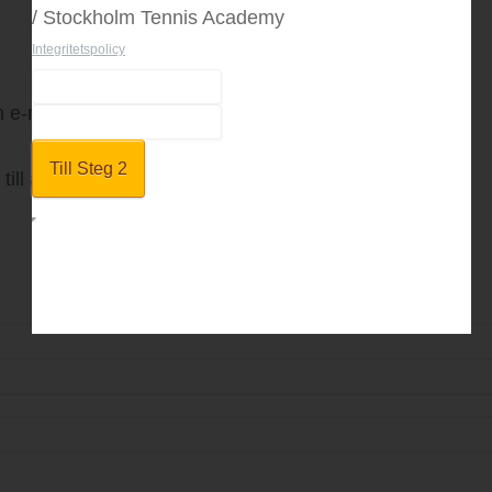
/ Stockholm Tennis Academy
Integritetspolicy
en e-mailadress
till angiven adress