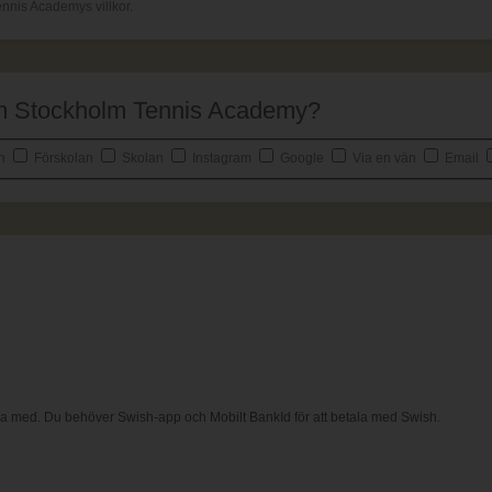
nnis Academys villkor.
 om Stockholm Tennis Academy?
an
Förskolan
Skolan
Instagram
Google
Via en vän
Email
ala med. Du behöver Swish-app och Mobilt BankId för att betala med Swish.